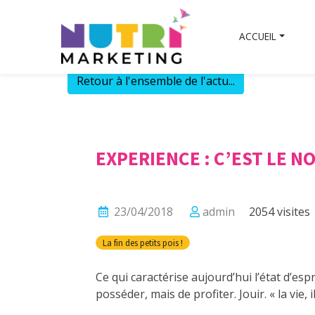
Skip
to
ACCUEIL
content
Retour à l'ensemble de l'actu...
EXPERIENCE : C’EST LE 
23/04/2018
admin
2054 visites
La fin des petits pois !
Ce qui caractérise aujourd’hui l’état d’es
posséder, mais de profiter. Jouir. « la vie, i