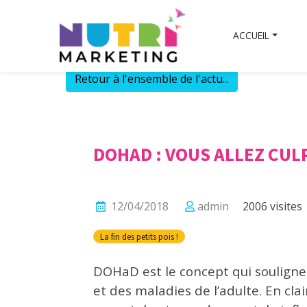
Skip
to
ACCUEIL
content
Retour à l'ensemble de l'actu...
DOHAD : VOUS ALLEZ CULP
12/04/2018
admin
2006 visites
La fin des petits pois !
DOHaD est le concept qui souligne 
et des maladies de l’adulte. En clai