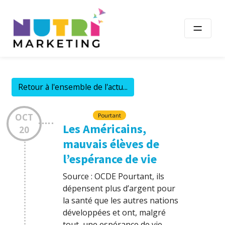
Skip
to
content
Retour à l'ensemble de l'actu...
OCT
Pourtant
Les Américains,
20
mauvais élèves de
l’espérance de vie
Source : OCDE Pourtant, ils
dépensent plus d’argent pour
la santé que les autres nations
développées et ont, malgré
tout, une espérance de vie