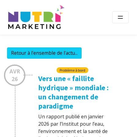
Skip
to
content
Retour à l'ensemble de l'actu...
AVR
Problème à bord
Vers une « faillite
26
hydrique » mondiale :
un changement de
paradigme
Un rapport publié en janvier
2026 par l’Institut pour l’eau,
l’environnement et la santé de