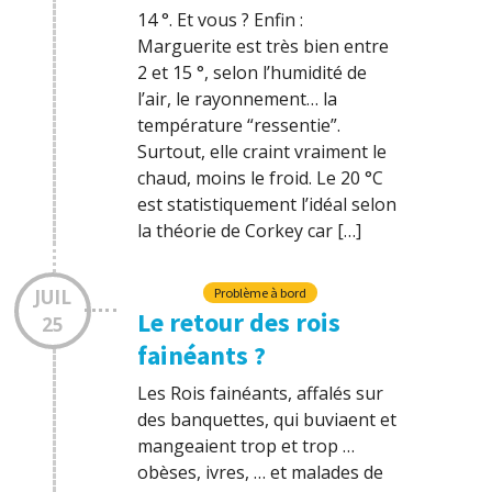
14 °. Et vous ? Enfin :
Marguerite est très bien entre
2 et 15 °, selon l’humidité de
l’air, le rayonnement… la
température “ressentie”.
Surtout, elle craint vraiment le
chaud, moins le froid. Le 20 °C
est statistiquement l’idéal selon
la théorie de Corkey car […]
JUIL
Problème à bord
Le retour des rois
25
fainéants ?
Les Rois fainéants, affalés sur
des banquettes, qui buviaent et
mangeaient trop et trop …
obèses, ivres, … et malades de