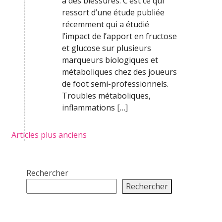
à des blessures. C’est ce qui
ressort d’une étude publiée
récemment qui a étudié
l’impact de l’apport en fructose
et glucose sur plusieurs
marqueurs biologiques et
métaboliques chez des joueurs
de foot semi-professionnels.
Troubles métaboliques,
inflammations […]
Navigation
Articles plus anciens
des
articles
Rechercher
Rechercher