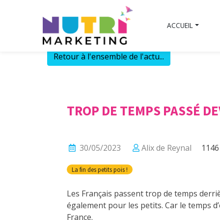
Skip
to
ACCUEIL
content
Retour à l'ensemble de l'actu...
TROP DE TEMPS PASSÉ DE
30/05/2023
Alix de Reynal
1146 
La fin des petits pois !
Les Français passent trop de temps derriè
également pour les petits. Car le temps 
France.