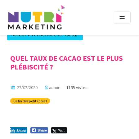
Skip
to
content
Retour à l'ensemble de l'actu...
QUEL TAUX DE CACAO EST LE PLUS
PLÉBISCITÉ ?
27/07/2020
admin
1195 visites
La fin des petits pois !
Post
Share
Share