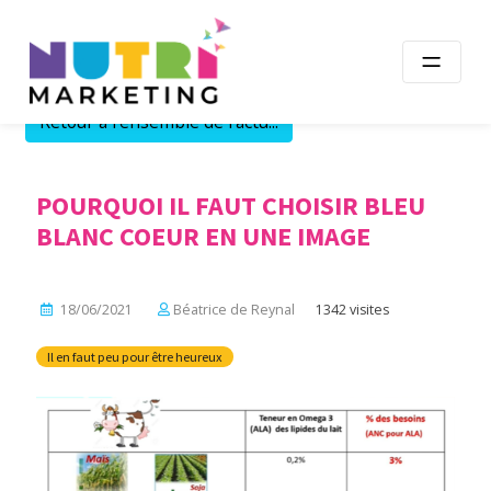
Skip
to
content
Retour à l'ensemble de l'actu...
POURQUOI IL FAUT CHOISIR BLEU
BLANC COEUR EN UNE IMAGE
18/06/2021
Béatrice de Reynal
1342 visites
Il en faut peu pour être heureux