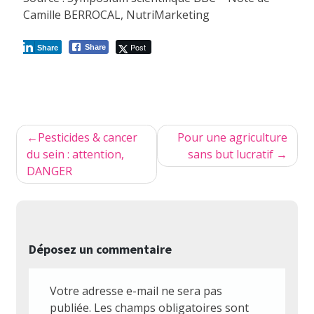
Camille BERROCAL, NutriMarketing
Post
Share
Share
Navigation
Pesticides & cancer
Pour une agriculture
de
du sein : attention,
sans but lucratif
DANGER
l’article
Déposez un commentaire
Votre adresse e-mail ne sera pas
publiée.
Les champs obligatoires sont