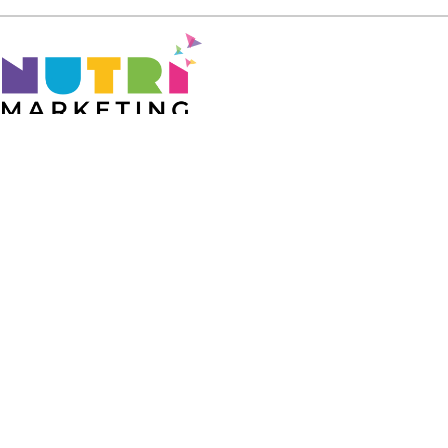
Besoin d’information ? Contactez-nous !
+33 1 47 63 06 37
sophie@nutrimarketing.fr
RÉSEAUX
SOCIAUX
ACCUEIL
Qui sommes-nous ?
Nos talents
Notre équipe