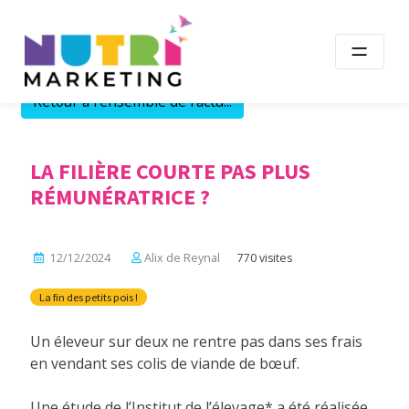
Skip
to
content
Retour à l'ensemble de l'actu...
LA FILIÈRE COURTE PAS PLUS
RÉMUNÉRATRICE ?
12/12/2024
Alix de Reynal
770 visites
La fin des petits pois !
Un éleveur sur deux ne rentre pas dans ses frais
en vendant ses colis de viande de bœuf.
Une étude de l’Institut de l’élevage* a été réalisée