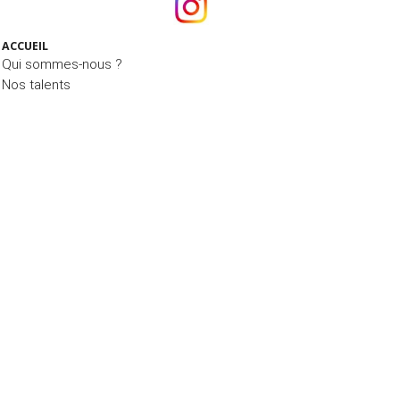
ACCUEIL
Qui sommes-nous ?
Nos talents
Notre équipe
Ils nous font confiance
ÉTUDES, CONSULTATION NUTRITION & BLOG
La Consultation Nutrition
Le Blog MIAM MIAM
Nos études
NOS PRESTATIONS
CONTACT
© 2015 - 2026 Nutrimarketing -
Mentions légales