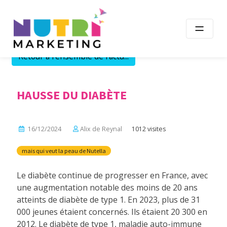
Skip
to
content
Retour à l'ensemble de l'actu...
HAUSSE DU DIABÈTE
16/12/2024
Alix de Reynal
1012 visites
mais qui veut la peau de Nutella
Le diabète continue de progresser en France, avec
une augmentation notable des moins de 20 ans
atteints de diabète de type 1. En 2023, plus de 31
000 jeunes étaient concernés. Ils étaient 20 300 en
2012. Le diabète de type 1, maladie auto-immune