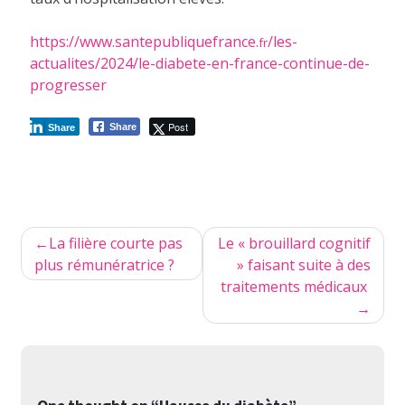
https://www.santepubliquefrance.
/les-
fr
actualites/2024/le-diabete-en-france-continue-de-
progresser
Post
Share
Share
Navigation
La filière courte pas
Le « brouillard cognitif
de
plus rémunératrice ?
» faisant suite à des
traitements médicaux
l’article