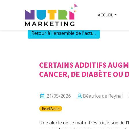
Skip
to
ACCUEIL
content
Retour à l'ensemble de l'actu...
CERTAINS ADDITIFS AUGM
CANCER, DE DIABÈTE OU 
21/05/2026
Béatrice de Reynal
BeurkBeurk
Une alerte de ce matin très tôt, issue de l’