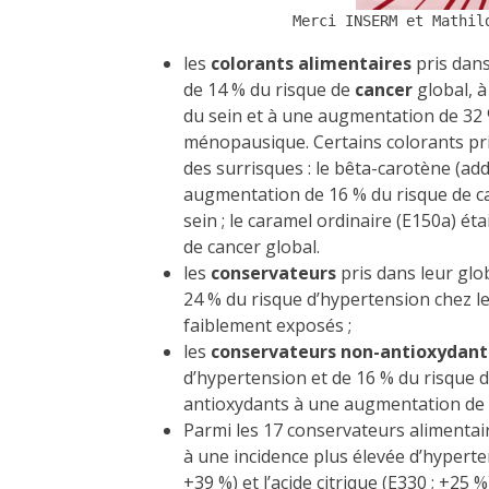
Merci INSERM et Mathil
les
colorants alimentaires
pris dans
de 14 % du risque de
cancer
global, 
du sein et à une augmentation de 32 
ménopausique. Certains colorants pri
des surrisques : le bêta-carotène (add
augmentation de 16 % du risque de ca
sein ; le caramel ordinaire (E150a) é
de cancer global.
les
conservateurs
pris dans leur glo
24 % du risque d’hypertension chez 
faiblement exposés ;
les
conservateurs non-antioxydant
d’hypertension et de 16 % du risque d
antioxydants à une augmentation de 
Parmi les 17 conservateurs alimentai
à une incidence plus élevée d’hyperte
+39 %) et l’acide citrique (E330 ; +25