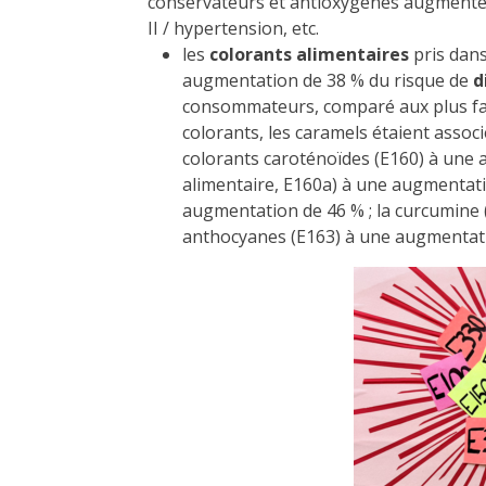
conservateurs et antioxygènes augmentent
II / hypertension, etc.
les
colorants alimentaires
pris dans
augmentation de 38 % du risque de
d
consommateurs, comparé aux plus fai
colorants, les caramels étaient assoc
colorants caroténoïdes (E160) à une a
alimentaire, E160a) à une augmentatio
augmentation de 46 % ; la curcumine 
anthocyanes (E163) à une augmentati