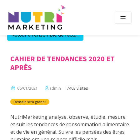
Skip
to
content
Retour à l'ensemble de l'actu...
CAHIER DE TENDANCES 2020 ET
APRÈS
06/01/2021
admin
7403 visites
Demain sera grand !
NutriMarketing analyse, observe, étudie, mesure
et suit les tendances de consommation alimentaire
et de vie en général. Suivre les pensées des êtres
humains est une science difficile mais