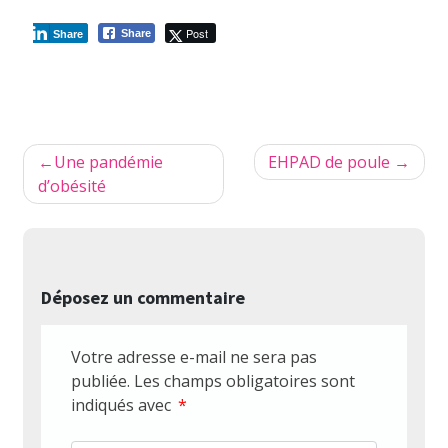
Post
Share
Share
Navigation
Une pandémie
EHPAD de poule
de
d’obésité
l’article
Déposez un commentaire
Votre adresse e-mail ne sera pas
publiée.
Les champs obligatoires sont
indiqués avec
*