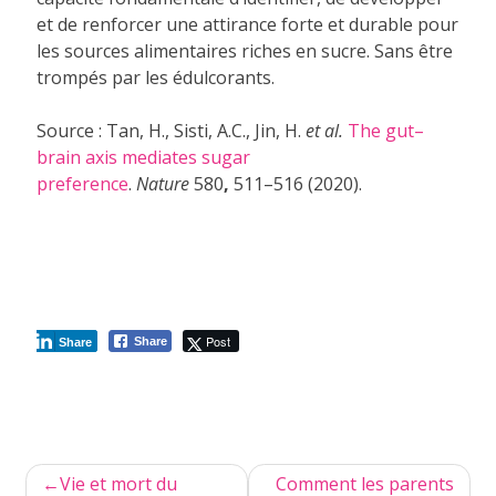
et de renforcer une attirance forte et durable pour
les sources alimentaires riches en sucre. Sans être
trompés par les édulcorants.
Source : Tan, H., Sisti, A.C., Jin, H.
et al.
The gut–
brain axis mediates sugar
preference
.
Nature
580
,
511–516 (2020).
Post
Share
Share
Navigation
Vie et mort du
Comment les parents