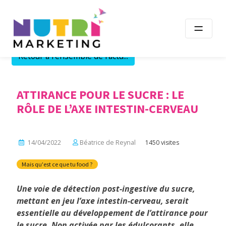
Skip
to
content
Retour à l'ensemble de l'actu...
ATTIRANCE POUR LE SUCRE : LE
RÔLE DE L’AXE INTESTIN-CERVEAU
14/04/2022
Béatrice de Reynal
1450 visites
Mais qu'est ce que tu food ?
Une voie de détection post-ingestive du sucre,
mettant en jeu l’axe intestin-cerveau, serait
essentielle au développement de l’attirance pour
le sucre. Non activée par les édulcorants, elle