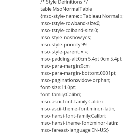
/* Style Definitions */
table.MsoNormalTable
{mso-style-name: »Tableau Normal »;
mso-tstyle-rowband-size:0;
mso-tstyle-colband-size:0;
mso-style-noshow:yes;
mso-style-priority:99;
mso-style-parent: » »;
mso-padding-alt:0cm 5.4pt 0cm 5.4pt;
mso-para-margin:0cm;
mso-para-margin-bottom:.0001pt;
mso-pagination:widow-orphan;
font-size:11.0pt;
font-family:Calibri;
mso-ascii-font-family:Calibri;
mso-ascii-theme-font:minor-latin;
mso-hansi-font-family:Calibri;
mso-hansi-theme-font:minor-latin;
mso-fareast-language:EN-US;}