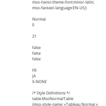
mso-hansi-theme-font:minor-latin;
mso-fareast-language:EN-US;}
Normal
0
21
false
false
false
FR
JA
X-NONE
/* Style Definitions */
table.MsoNormalTable
{mso-style-name: »Tableau Normal »;