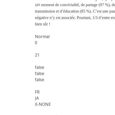
un
moment de convivialité, de partage (97 %), de
transmission et d’éducation (85 %). C’est une pau
négative n’y est associée. Pourtant, 1/3 d’entre eu
bien sûr !
Normal
0
21
false
false
false
FR
JA
X-NONE