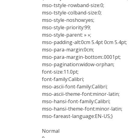
mso-tstyle-rowband-size:0;
mso-tstyle-colband-size:0;
mso-style-noshow:yes;
mso-style-priority:99;
mso-style-parent: » »;
mso-padding-alt:0cm 5.4pt 0cm 5.4pt;
mso-para-margin:0cm;
mso-para-margin-bottom:.0001pt;
mso-pagination:widow-orphan;
font-size:11.0pt;
font-family:Calibri;
mso-ascii-font-family:Calibri;
mso-ascii-theme-font:minor-latin;
mso-hansi-font-family:Calibri;
mso-hansi-theme-font:minor-latin;
mso-fareast-language:EN-US;}
Normal