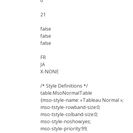
0
21
false
false
false
FR
JA
X-NONE
/* Style Definitions */
table.MsoNormalTable
{mso-style-name: »Tableau Normal »;
mso-tstyle-rowband-size:0;
mso-tstyle-colband-size:0;
mso-style-noshow:yes;
mso-style-priority:99;