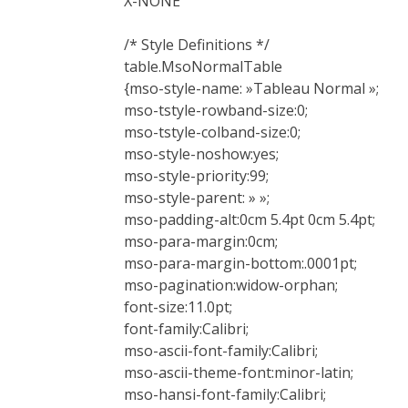
X-NONE
/* Style Definitions */
table.MsoNormalTable
{mso-style-name: »Tableau Normal »;
mso-tstyle-rowband-size:0;
mso-tstyle-colband-size:0;
mso-style-noshow:yes;
mso-style-priority:99;
mso-style-parent: » »;
mso-padding-alt:0cm 5.4pt 0cm 5.4pt;
mso-para-margin:0cm;
mso-para-margin-bottom:.0001pt;
mso-pagination:widow-orphan;
font-size:11.0pt;
font-family:Calibri;
mso-ascii-font-family:Calibri;
mso-ascii-theme-font:minor-latin;
mso-hansi-font-family:Calibri;