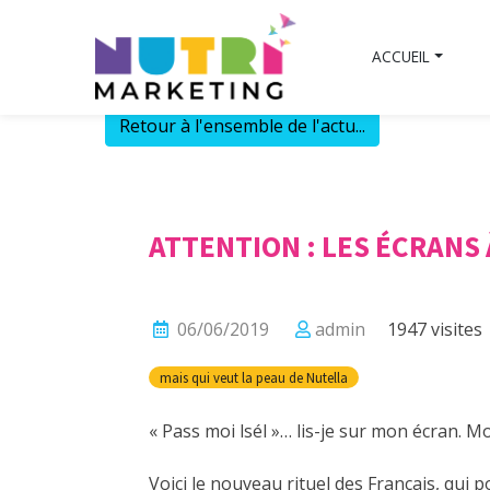
Skip
to
ACCUEIL
content
Retour à l'ensemble de l'actu...
ATTENTION : LES ÉCRANS
06/06/2019
admin
1947 visites
mais qui veut la peau de Nutella
« Pass moi lsél »… lis-je sur mon écran. M
Voici le nouveau rituel des Français, qui