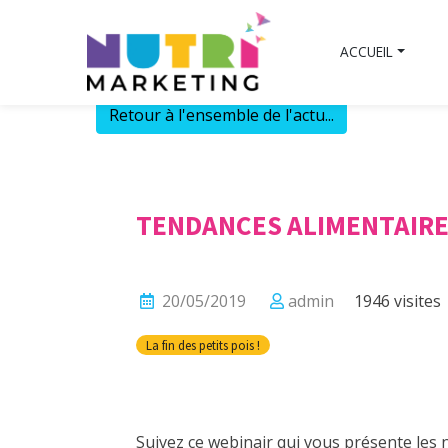
Skip
to
ACCUEIL
content
Retour à l'ensemble de l'actu...
TENDANCES ALIMENTAIRES
20/05/2019
admin
1946 visites
La fin des petits pois !
Suivez ce webinair qui vous présente les