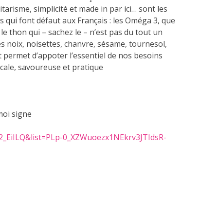
tarisme, simplicité et made in par ici… sont les
 qui font défaut aux Français : les Oméga 3, que
e thon qui – sachez le – n’est pas du tout un
es noix, noisettes, chanvre, sésame, tournesol,
 permet d’appoter l’essentiel de nos besoins
ocale, savoureuse et pratique
moi signe
2_EiILQ&list=PLp-0_XZWuoezx1NEkrv3JTIdsR-