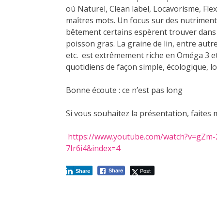
où Naturel, Clean label, Locavorisme, Flexi
maîtres mots. Un focus sur des nutriments
bêtement certains espèrent trouver dans l
poisson gras. La graine de lin, entre autr
etc. est extrêmement riche en Oméga 3 et
quotidiens de façon simple, écologique, l
Bonne écoute : ce n’est pas long
Si vous souhaitez la présentation, faites 
https://www.youtube.com/watch?v=gZm-
7Ir6i4&index=4
Post
Share
Share