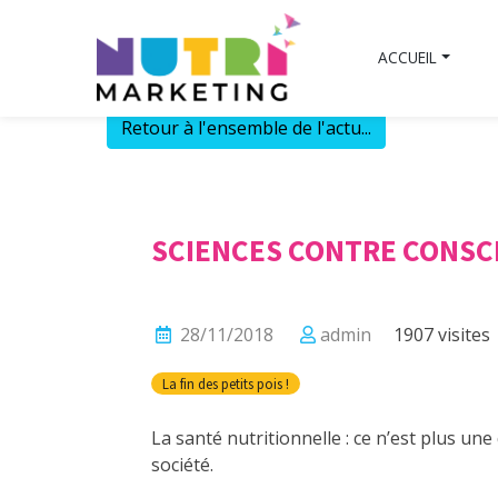
Skip
to
ACCUEIL
content
Retour à l'ensemble de l'actu...
SCIENCES CONTRE CONSC
28/11/2018
admin
1907 visites
La fin des petits pois !
La santé nutritionnelle : ce n’est plus une
société.