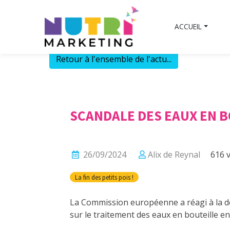
Skip
to
ACCUEIL
content
Retour à l'ensemble de l'actu...
SCANDALE DES EAUX EN B
26/09/2024
Alix de Reynal
616 v
La fin des petits pois !
La Commission européenne a réagi à la d
sur le traitement des eaux en bouteille en