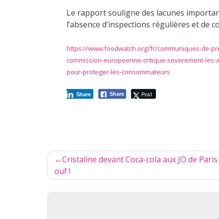
Le rapport souligne des lacunes importan
l’absence d’inspections régulières et de co
https://www.foodwatch.org/fr/communiques-de-pres
commission-europeenne-critique-severement-les-a
pour-proteger-les-consommateurs
Post
Share
Share
Navigation
Cristaline devant Coca-cola aux JO de Paris 
de
ouf !
l’article