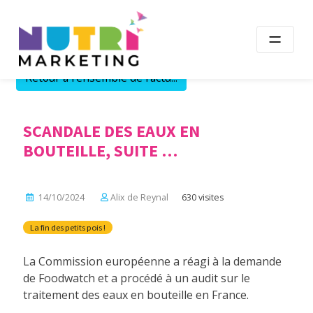
Skip
to
content
Retour à l'ensemble de l'actu...
SCANDALE DES EAUX EN
BOUTEILLE, SUITE …
14/10/2024
Alix de Reynal
630 visites
La fin des petits pois !
La Commission européenne a réagi à la demande
de Foodwatch et a procédé à un audit sur le
traitement des eaux en bouteille en France.