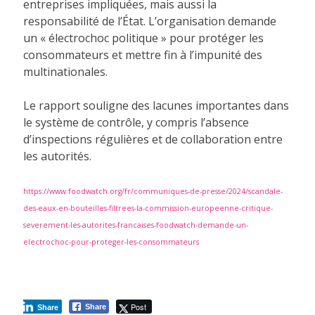
entreprises impliquées, mais aussi la
responsabilité de l’État. L’organisation demande
un « électrochoc politique » pour protéger les
consommateurs et mettre fin à l’impunité des
multinationales.
Le rapport souligne des lacunes importantes dans
le système de contrôle, y compris l’absence
d’inspections régulières et de collaboration entre
les autorités.
https://www.foodwatch.org/fr/communiques-de-presse/2024/scandale-
des-eaux-en-bouteilles-filtrees-la-commission-europeenne-critique-
severement-les-autorites-francaises-foodwatch-demande-un-
electrochoc-pour-proteger-les-consommateurs
Post
Share
Share