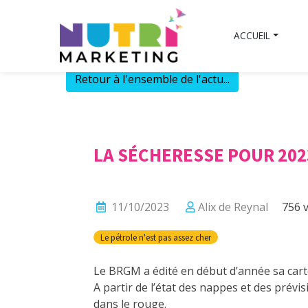
Skip
to
ACCUEIL
content
Retour à l'ensemble de l'actu...
LA SÉCHERESSE POUR 202
11/10/2023
Alix de Reynal
756 v
Le pétrole n'est pas assez cher
Le BRGM a édité en début d’année sa carte
A partir de l’état des nappes et des prév
dans le rouge.