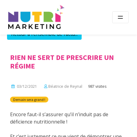
Skip
to
content
Retour à l'ensemble de l'actu...
RIEN NE SERT DE PRESCRIRE UN
RÉGIME
03/12/2021
Béatrice de Reynal
987 visites
Demain sera grand !
Encore faut-il s’assurer qu’il n’induit pas de
déficience nutritionnelle !
Et c’est justement ce que vient de démontrer une