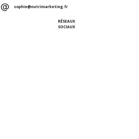
sophie@nutrimarketing.fr
RÉSEAUX
SOCIAUX
ACCUEIL
Qui sommes-nous ?
Nos talents
Notre équipe
Ils nous font confiance
ÉTUDES, CONSULTATION NUTRITION & BLOG
La Consultation Nutrition
Le Blog MIAM MIAM
Nos études
NOS PRESTATIONS