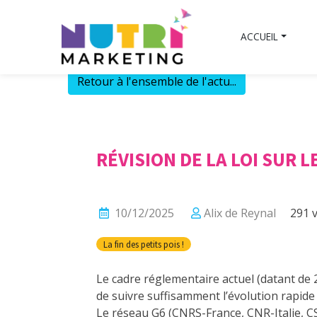
Skip
to
ACCUEIL
content
Retour à l'ensemble de l'actu...
RÉVISION DE LA LOI SUR 
10/12/2025
Alix de Reynal
291 v
La fin des petits pois !
Le cadre réglementaire actuel (datant de
de suivre suffisamment l’évolution rapid
Le réseau G6 (CNRS-France, CNR-Italie, CS