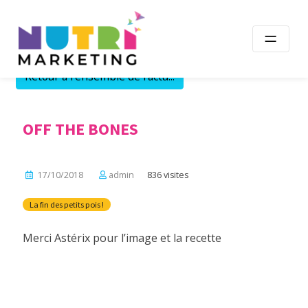
Skip
to
content
Retour à l'ensemble de l'actu...
OFF THE BONES
17/10/2018
admin
836 visites
La fin des petits pois !
Merci Astérix pour l’image et la recette