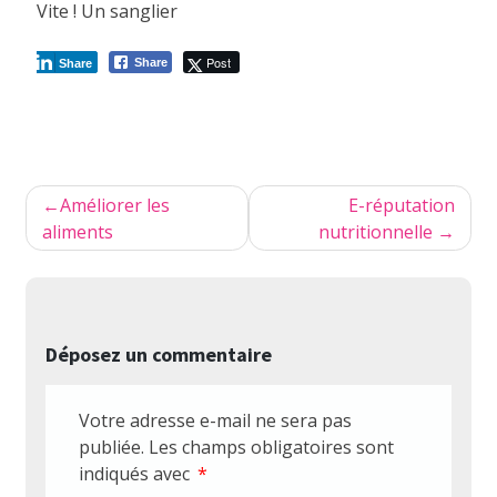
Vite ! Un sanglier
Post
Share
Share
Navigation
Améliorer les
E-réputation
de
aliments
nutritionnelle
l’article
Déposez un commentaire
Votre adresse e-mail ne sera pas
publiée.
Les champs obligatoires sont
indiqués avec
*