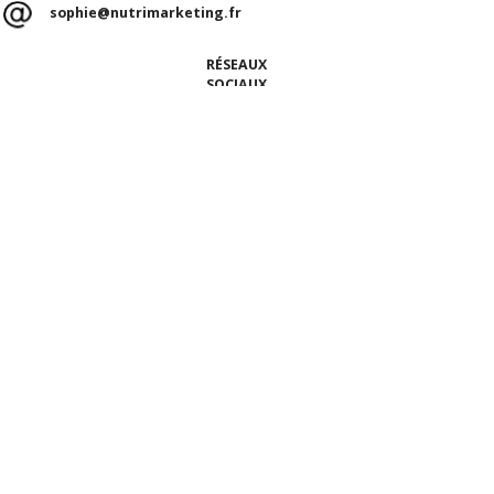
sophie@nutrimarketing.fr
RÉSEAUX
SOCIAUX
ACCUEIL
Qui sommes-nous ?
Nos talents
Notre équipe
Ils nous font confiance
ÉTUDES, CONSULTATION NUTRITION & BLOG
La Consultation Nutrition
Le Blog MIAM MIAM
Nos études
NOS PRESTATIONS
CONTACT