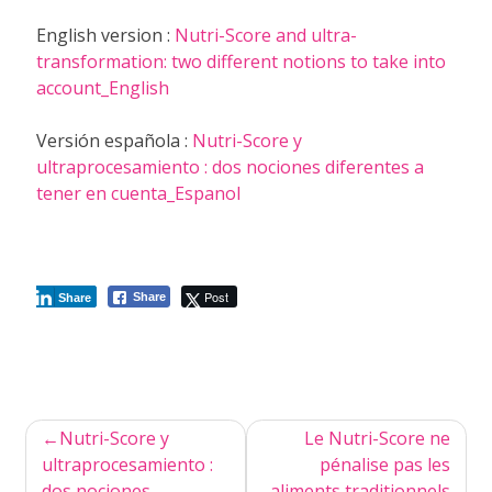
English version :
Nutri-Score and ultra-
transformation: two different notions to take into
account_English
Versión española :
Nutri-Score y
ultraprocesamiento : dos nociones diferentes a
tener en cuenta_Espanol
Post
Share
Share
Navigation
Nutri-Score y
Le Nutri-Score ne
de
ultraprocesamiento :
pénalise pas les
dos nociones
aliments traditionnels