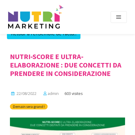
Skip
to
content
Retour à l'ensemble de l'actu...
NUTRI-SCORE E ULTRA-
ELABORAZIONE : DUE CONCETTI DA
PRENDERE IN CONSIDERAZIONE
22/08/2022
admin
603 visites
Demain sera grand !