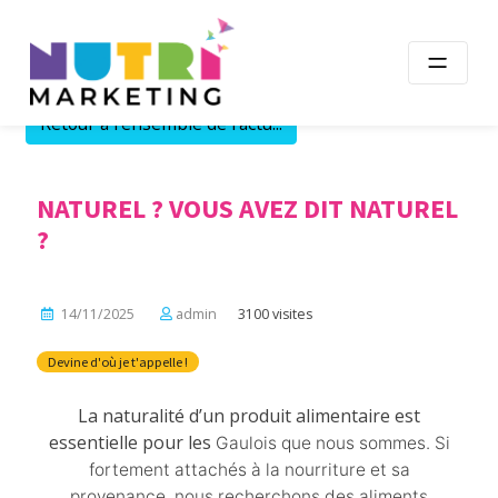
Skip
to
content
Retour à l'ensemble de l'actu...
NATUREL ? VOUS AVEZ DIT NATUREL
?
14/11/2025
admin
3100 visites
Devine d'où je t'appelle !
La naturalité d’un produit alimentaire est
essentielle pour les
Gaulois que nous sommes. Si
fortement attachés à la nourriture et sa
provenance, nous recherchons des aliments