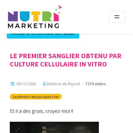
Skip
to
content
Retour à l'ensemble de l'actu...
LE PREMIER SANGLIER OBTENU PAR
CULTURE CELLULAIRE IN VITRO
09/12/2020
Béatrice de Reynal
1210 visites
Le pétrole n'est pas assez cher
Et il a des grais, croyez-moi !!