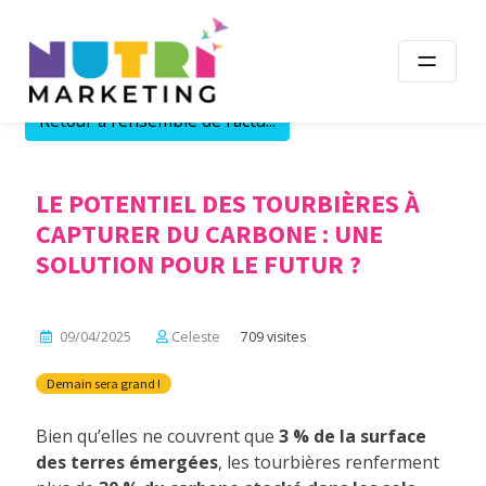
Skip
to
content
Retour à l'ensemble de l'actu...
LE POTENTIEL DES TOURBIÈRES À
CAPTURER DU CARBONE : UNE
SOLUTION POUR LE FUTUR ?
09/04/2025
Celeste
709 visites
Demain sera grand !
Bien qu’elles ne couvrent que
3 % de la surface
des terres émergées
, les tourbières renferment