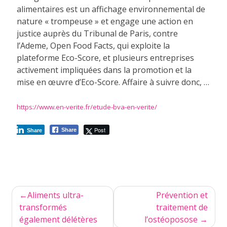
alimentaires est un affichage environnemental de
nature « trompeuse » et engage une action en
justice auprès du Tribunal de Paris, contre
l’Ademe, Open Food Facts, qui exploite la
plateforme Eco-Score, et plusieurs entreprises
activement impliquées dans la promotion et la
mise en œuvre d’Eco-Score. Affaire à suivre donc, …
https://www.en-verite.fr/etude-bva-en-verite/
Post
Share
Share
Navigation
Aliments ultra-
Prévention et
de
transformés
traitement de
également délétères
l’ostéoposose
l’article