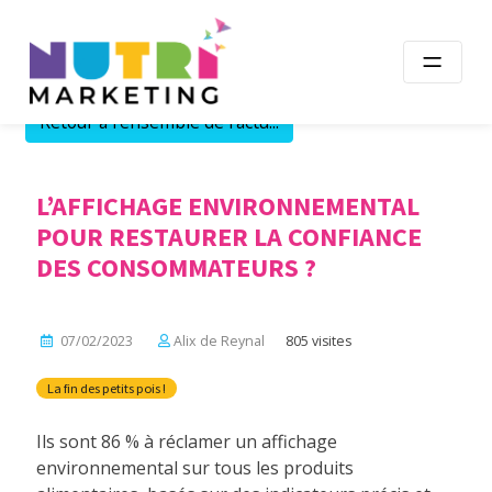
Skip
to
content
Retour à l'ensemble de l'actu...
L’AFFICHAGE ENVIRONNEMENTAL
POUR RESTAURER LA CONFIANCE
DES CONSOMMATEURS ?
07/02/2023
Alix de Reynal
805 visites
La fin des petits pois !
Ils sont 86 % à réclamer un affichage
environnemental sur tous les produits