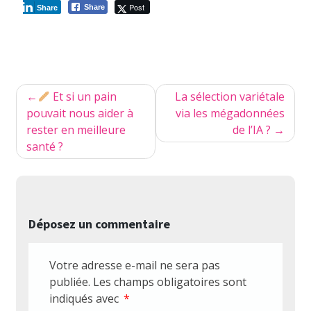
Post
Share
Share
Navigation
Et si un pain
La sélection variétale
de
pouvait nous aider à
via les mégadonnées
rester en meilleure
de l’IA ?
l’article
santé ?
Déposez un commentaire
Votre adresse e-mail ne sera pas
publiée.
Les champs obligatoires sont
indiqués avec
*