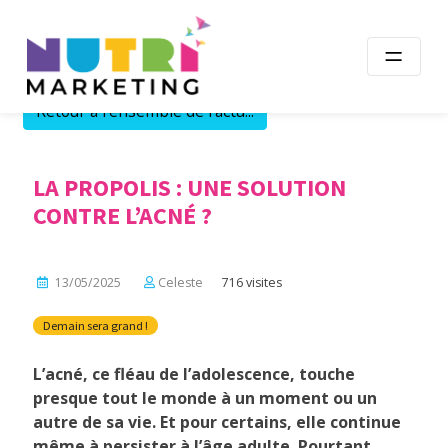
Skip
to
content
Retour à l'ensemble de l'actu...
LA PROPOLIS : UNE SOLUTION
CONTRE L’ACNÉ ?
13/05/2025
Celeste
716 visites
Demain sera grand !
L’acné, ce fléau de l’adolescence, touche
presque tout le monde à un moment ou un
autre de sa vie. Et pour certains, elle continue
même à persister à l’âge adulte. Pourtant,