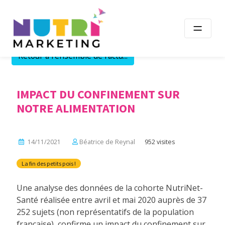
Skip
to
content
Retour à l'ensemble de l'actu...
IMPACT DU CONFINEMENT SUR
NOTRE ALIMENTATION
14/11/2021
Béatrice de Reynal
952 visites
La fin des petits pois !
Une analyse des données de la cohorte NutriNet-
Santé réalisée entre avril et mai 2020 auprès de 37
252 sujets (non représentatifs de la population
française), confirme un impact du confinement sur