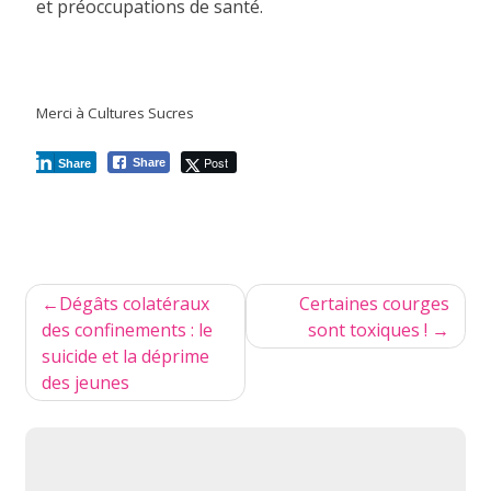
et préoccupations de santé.
Merci à Cultures Sucres
Post
Share
Share
Navigation
Dégâts colatéraux
Certaines courges
de
des confinements : le
sont toxiques !
suicide et la déprime
l’article
des jeunes