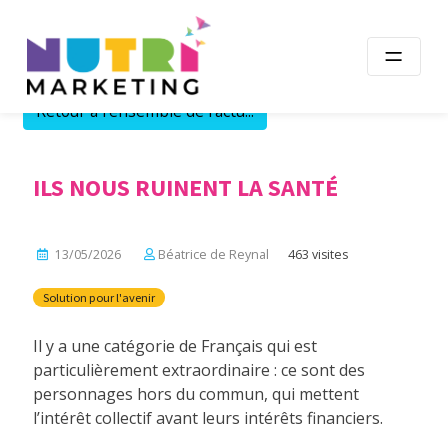
Skip
to
content
Retour à l'ensemble de l'actu...
ILS NOUS RUINENT LA SANTÉ
13/05/2026
Béatrice de Reynal
463 visites
Solution pour l'avenir
Il y a une catégorie de Français qui est
particulièrement extraordinaire : ce sont des
personnages hors du commun, qui mettent
l’intérêt collectif avant leurs intérêts financiers.