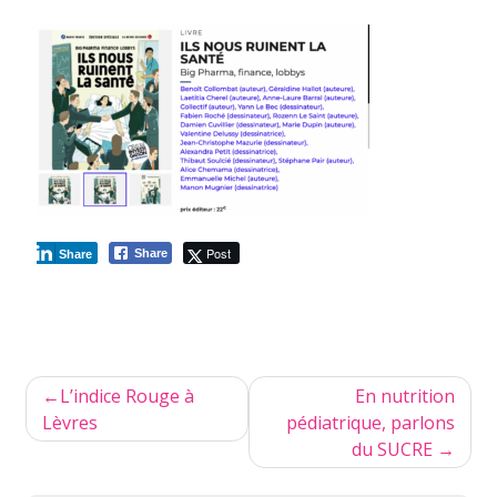
Post
Share
Share
Navigation
L’indice Rouge à
En nutrition
de
Lèvres
pédiatrique, parlons
du SUCRE
l’article