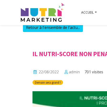
Skip
to
ACCUEIL
content
Retour à l'ensemble de l'actu...
IL NUTRI-SCORE NON PENA
22/08/2022
admin
701 visites
Demain sera grand !