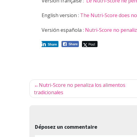
Version française :
Le Nutri-Score ne péna
English version :
The Nutri-Score does not
Versión española :
Nutri-Score no penaliz
Post
Share
Share
Navigation
Nutri-Score no penaliza los alimentos
de
tradicionales
l’article
Déposez un commentaire