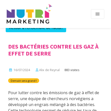
Skip
to
content
Retour à l'ensemble de l'actu...
DES BACTÉRIES CONTRE LES GAZ À
EFFET DE SERRE
16/07/2024
Alix de Reynal
883 visites
Demain sera grand !
Pour lutter contre les émissions de gaz à effet de
serre, une équipe de chercheurs norvégiens a
développé un engrais mélangé à des bactéries.
Cette technologie permet de réduire les taux de