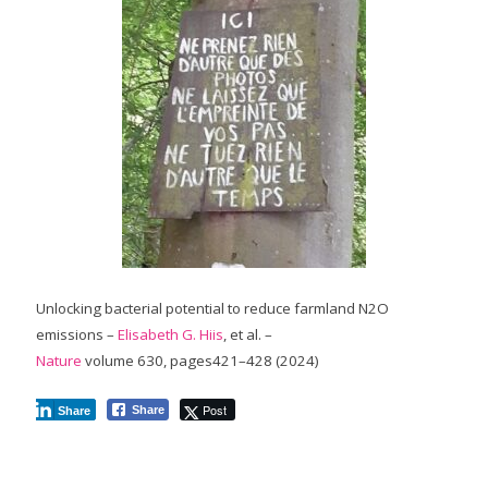
Unlocking bacterial potential to reduce farmland N2O
emissions –
Elisabeth G. Hiis
, et al. –
Nature
volume 630, pages421–428 (2024)
Post
Share
Share