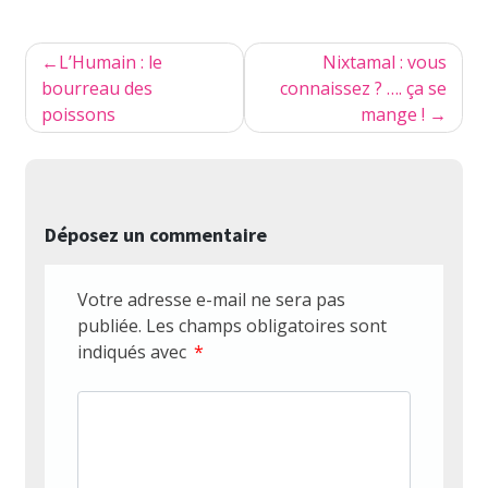
Navigation
L’Humain : le
Nixtamal : vous
de
bourreau des
connaissez ? …. ça se
poissons
mange !
l’article
Déposez un commentaire
Votre adresse e-mail ne sera pas
publiée.
Les champs obligatoires sont
indiqués avec
*