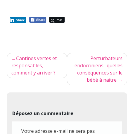
Post
Share
Share
Navigation
Cantines vertes et
Perturbateurs
de
responsables,
endocriniens : quelles
comment y arriver ?
conséquences sur le
l’article
bébé à naître
Déposez un commentaire
Votre adresse e-mail ne sera pas