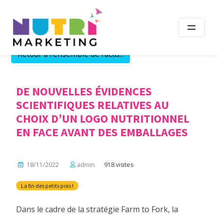
Skip
to
content
Retour à l'ensemble de l'actu...
DE NOUVELLES ÉVIDENCES
SCIENTIFIQUES RELATIVES AU
CHOIX D’UN LOGO NUTRITIONNEL
EN FACE AVANT DES EMBALLAGES
18/11/2022
admin
918 visites
La fin des petits pois !
Dans le cadre de la stratégie Farm to Fork, la