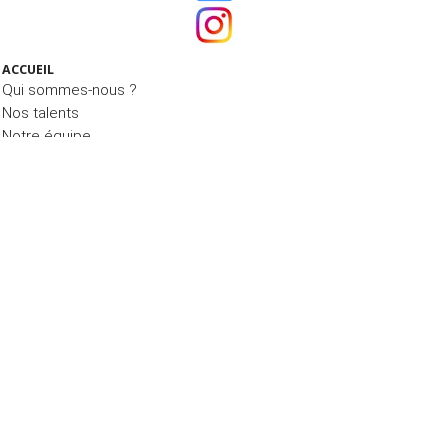
ACCUEIL
Qui sommes-nous ?
Nos talents
Notre équipe
Ils nous font confiance
ÉTUDES, CONSULTATION NUTRITION & BLOG
La Consultation Nutrition
Le Blog MIAM MIAM
Nos études
NOS PRESTATIONS
CONTACT
© 2015 - 2026 Nutrimarketing -
Mentions légales