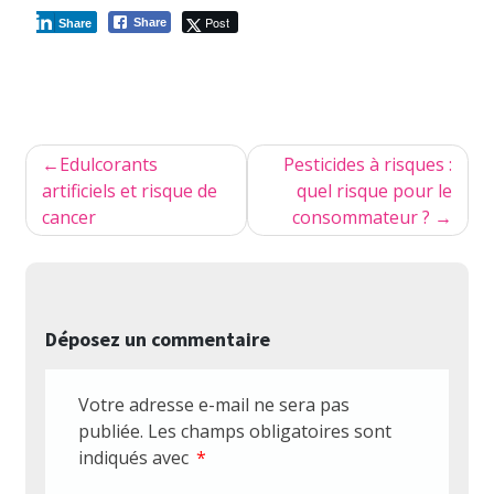
Post
Share
Share
Navigation
Edulcorants
Pesticides à risques :
de
artificiels et risque de
quel risque pour le
cancer
consommateur ?
l’article
Déposez un commentaire
Votre adresse e-mail ne sera pas
publiée.
Les champs obligatoires sont
indiqués avec
*