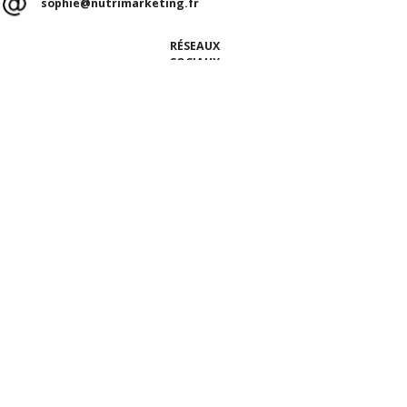
sophie@nutrimarketing.fr
RÉSEAUX
SOCIAUX
ACCUEIL
Qui sommes-nous ?
Nos talents
Notre équipe
Ils nous font confiance
ÉTUDES, CONSULTATION NUTRITION & BLOG
La Consultation Nutrition
Le Blog MIAM MIAM
Nos études
NOS PRESTATIONS
CONTACT