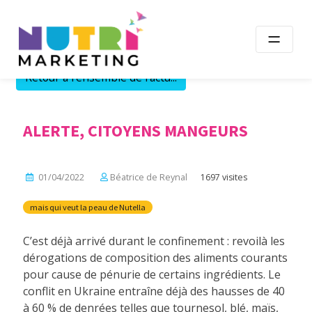
Skip
to
content
Retour à l'ensemble de l'actu...
ALERTE, CITOYENS MANGEURS
01/04/2022
Béatrice de Reynal
1697 visites
mais qui veut la peau de Nutella
C’est déjà arrivé durant le confinement : revoilà les
dérogations de composition des aliments courants
pour cause de pénurie de certains ingrédients. Le
conflit en Ukraine entraîne déjà des hausses de 40
à 60 % de denrées telles que tournesol, blé, maïs,