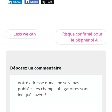
Post
Share
Share
Navigation
Less we can
Risque confirmé pour
de
le bisphénol A
l’article
Déposez un commentaire
Votre adresse e-mail ne sera pas
publiée.
Les champs obligatoires sont
indiqués avec
*