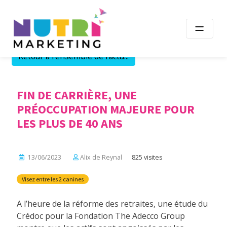
Skip
to
content
Retour à l'ensemble de l'actu...
FIN DE CARRIÈRE, UNE
PRÉOCCUPATION MAJEURE POUR
LES PLUS DE 40 ANS
13/06/2023
Alix de Reynal
825 visites
Visez entre les 2 canines
A l’heure de la réforme des retraites, une étude du
Crédoc pour la Fondation The Adecco Group