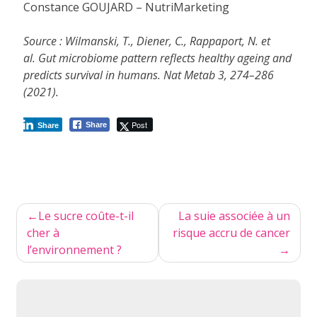
Constance GOUJARD – NutriMarketing
Source : Wilmanski, T., Diener, C., Rappaport, N. et
al.
Gut microbiome pattern reflects healthy ageing and
predicts survival in humans.
Nat Metab 3, 274–286
(2021).
Post
Share
Share
Navigation
Le sucre coûte-t-il
La suie associée à un
de
cher à
risque accru de cancer
l’environnement ?
l’article