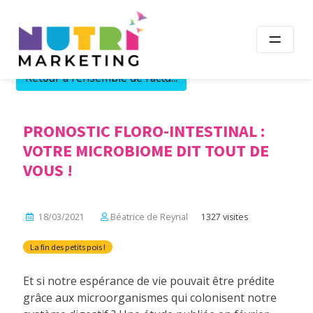
Skip
to
content
Retour à l'ensemble de l'actu...
PRONOSTIC FLORO-INTESTINAL :
VOTRE MICROBIOME DIT TOUT DE
VOUS !
18/03/2021
Béatrice de Reynal
1327 visites
La fin des petits pois !
Et si notre espérance de vie pouvait être prédite
grâce aux microorganismes qui colonisent notre