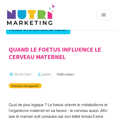
Skip
to
content
Retour à l'ensemble de l'actu...
QUAND LE FOETUS INFLUENCE LE
CERVEAU MATERNEL
02/01/2021
admin
7640 visites
Demain sera grand !
Quoi de plus logique ? Le foetus oriente le métabolisme et
l’organisme maternel en sa faveur : le cerveau aussi. Afin
que la maman soit conquise par son bébé lorsqu’il sera