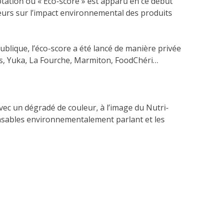
tation ou « Eco-score » est apparu en ce début
urs sur l’impact environnemental des produits
ublique, l’éco-score a été lancé de manière privée
cts, Yuka, La Fourche, Marmiton, FoodChéri…
avec un dégradé de couleur, à l’image du Nutri-
onsables environnementalement parlant et les