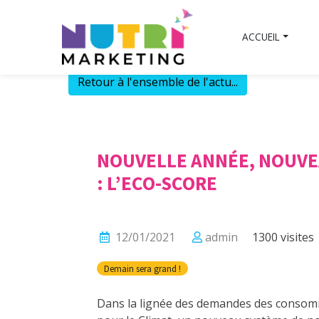
Skip
to
ACCUEIL
content
Retour à l'ensemble de l'actu...
NOUVELLE ANNÉE, NOUV
: L’ECO-SCORE
12/01/2021
admin
1300 visites
Demain sera grand !
Dans la lignée des demandes des consom