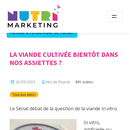
Skip
to
content
Retour à l'ensemble de l'actu...
LA VIANDE CULTIVÉE BIENTÔT DANS
NOS ASSIETTES ?
02/03/2023
Alix de Reynal
891 visites
Tous aux abris !
Le Sénat débat de la question de la viande in vitro.
In vitro,
artificielle ou