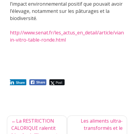
l’impact environnemental positif que pouvait avoir
l’élevage, notamment sur les pâturages et la
biodiversité.
http://www.senat.fr/les_actus_en_detail/article/viande-
in-vitro-table-ronde.html
Post
Share
Share
Navigation
La RESTRICTION
Les aliments ultra-
de
CALORIQUE ralentit
transformés et le