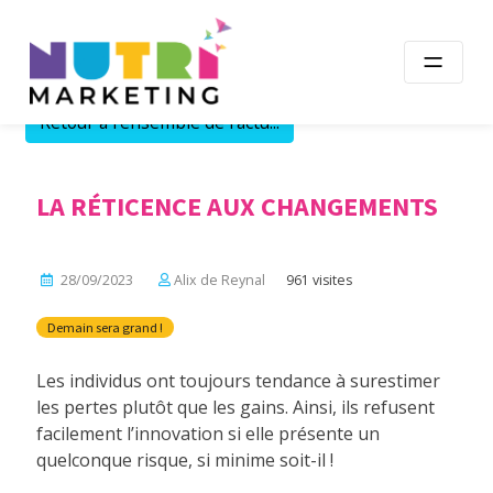
Skip
to
content
Retour à l'ensemble de l'actu...
LA RÉTICENCE AUX CHANGEMENTS
28/09/2023
Alix de Reynal
961 visites
Demain sera grand !
Les individus ont toujours tendance à surestimer
les pertes plutôt que les gains. Ainsi, ils refusent
facilement l’innovation si elle présente un
quelconque risque, si minime soit-il !