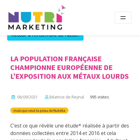
Skip
to
content
Retour à l'ensemble de l'actu...
LA POPULATION FRANÇAISE
CHAMPIONNE EUROPÉENNE DE
L’EXPOSITION AUX MÉTAUX LOURDS
06/09/2021
Béatrice de Reynal
995 visites
mais qui veut la peau de Nutella
C’est ce que révèle une étude* réalisée à partir des
données collectées entre 2014 et 2016 et cela