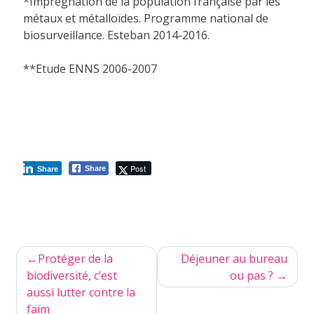
*Imprégnation de la population française par les
métaux et métalloïdes. Programme national de
biosurveillance. Esteban 2014-2016.
**Etude ENNS 2006-2007
Post
Share
Share
Navigation
Protéger de la
Déjeuner au bureau
de
biodiversité, c’est
ou pas ?
aussi lutter contre la
l’article
faim