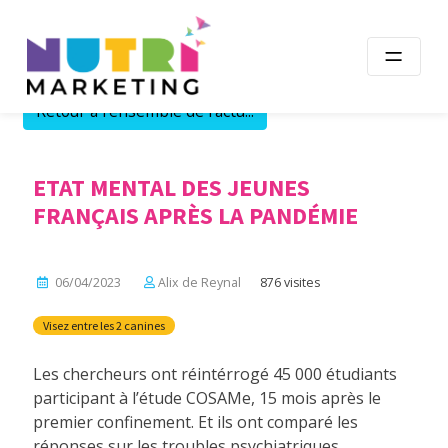
Skip
to
content
Retour à l'ensemble de l'actu...
ETAT MENTAL DES JEUNES
FRANÇAIS APRÈS LA PANDÉMIE
06/04/2023
Alix de Reynal
876 visites
Visez entre les 2 canines
Les chercheurs ont réintérrogé 45 000 étudiants
participant à l’étude COSAMe, 15 mois après le
premier confinement. Et ils ont comparé les
réponses sur les troubles psychiatriques.