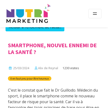
Skip
to
content
Retour à l'ensemble de l'actu...
SMARTPHONE, NOUVEL ENNEMI DE
LA SANTÉ ?
25/03/2024
Alix de Reynal
1230 visites
Il en faut peu pour être heureux
C’est le constat que fait le Dr Guillodo. Médecin du
sport, il place le smartphone comme le nouveau
facteur de risque pour la santé. Car il va à
l’encontre des trois principes de base pour être en