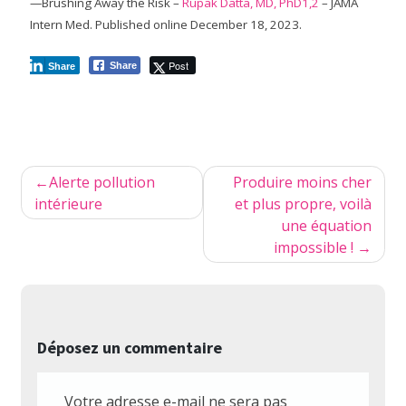
—Brushing Away the Risk –
Rupak Datta, MD, PhD1,2
–
JAMA
Intern Med.
Published online December 18, 2023.
Post
Share
Share
Navigation
Alerte pollution
Produire moins cher
de
intérieure
et plus propre, voilà
une équation
l’article
impossible !
Déposez un commentaire
Votre adresse e-mail ne sera pas