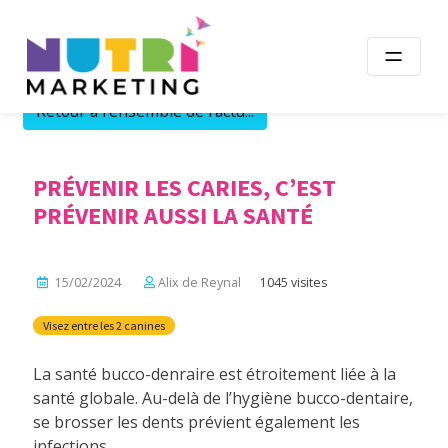
Skip
to
content
Retour à l'ensemble de l'actu...
PRÉVENIR LES CARIES, C’EST
PRÉVENIR AUSSI LA SANTÉ
15/02/2024
Alix de Reynal
1045 visites
Visez entre les 2 canines
La santé bucco-denraire est étroitement liée à la
santé globale. Au-delà de l’hygiène bucco-dentaire,
se brosser les dents prévient également les
infections.