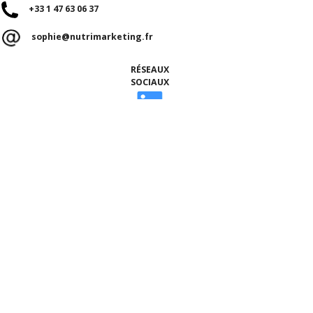
+33 1 47 63 06 37
sophie@nutrimarketing.fr
RÉSEAUX
SOCIAUX
ACCUEIL
Qui sommes-nous ?
Nos talents
Notre équipe
Ils nous font confiance
ÉTUDES, CONSULTATION NUTRITION & BLOG
La Consultation Nutrition
Le Blog MIAM MIAM
Nos études