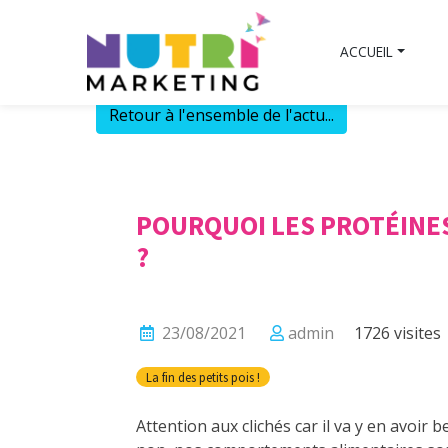
Skip
to
ACCUEIL
content
Retour à l'ensemble de l'actu...
POURQUOI LES PROTÉINE
?
23/08/2021
admin
1726 visites
La fin des petits pois !
Attention aux clichés car il va y en avoi