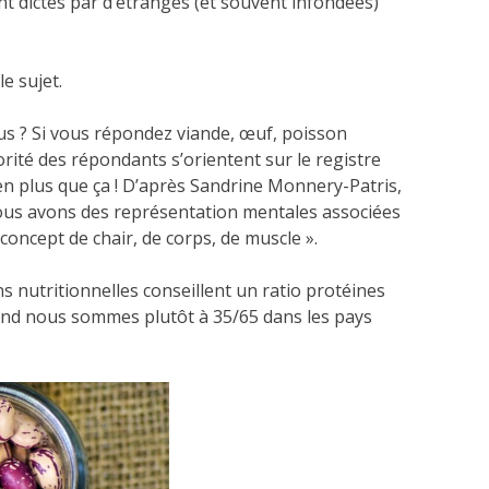
 dictés par d’étranges (et souvent infondées)
e sujet.
ous ? Si vous répondez viande, œuf, poisson
orité des répondants s’orientent sur le registre
ien plus que ça ! D’après Sandrine Monnery-Patris,
nous avons des représentation mentales associées
concept de chair, de corps, de muscle ».
 nutritionnelles conseillent un ratio protéines
uand nous sommes plutôt à 35/65 dans les pays