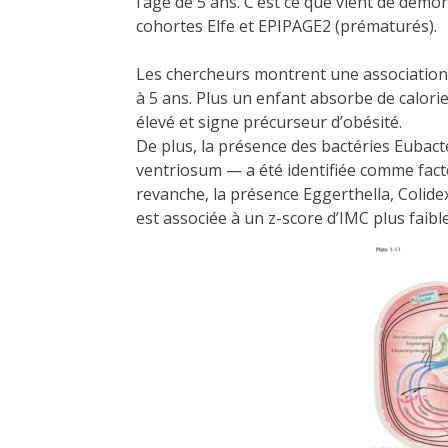
l’âge de 5 ans. C’est ce que vient de démo
cohortes Elfe et EPIPAGE2 (prématurés).
Les chercheurs montrent une association p
à 5 ans. Plus un enfant absorbe de calori
élevé et signe précurseur d’obésité.
De plus, la présence des bactéries Eubact
ventriosum — a été identifiée comme facte
revanche, la présence Eggerthella, Colid
est associée à un z-score d’IMC plus faible