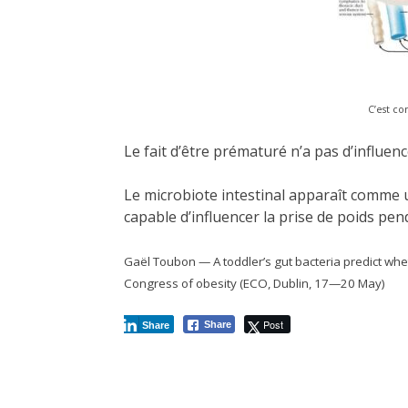
C’est co
Le fait d’être prématuré n’a pas d’influenc
Le microbiote intestinal apparaît comme un
capable d’influencer la prise de poids pend
Gaël Toubon — A toddler’s gut bacteria predict whe
Congress of obesity (ECO, Dublin, 17—20 May)
Post
Share
Share