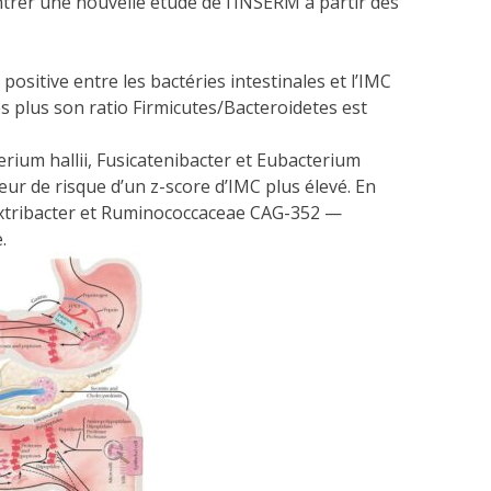
ntrer une nouvelle étude de l’INSERM à partir des
ositive entre les bactéries intestinales et l’IMC
es plus son ratio Firmicutes/Bacteroidetes est
erium hallii, Fusicatenibacter et Eubacterium
ur de risque d’un z-score d’IMC plus élevé. En
extribacter et Ruminococcaceae CAG-352 —
.